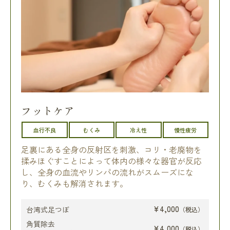
フットケア
血行不良
むくみ
冷え性
慢性疲労
足裏にある全身の反射区を刺激、コリ・老廃物を
揉みほぐすことによって体内の様々な器官が反応
し、全身の血流やリンパの流れがスムーズにな
り、むくみも解消されます。
¥4,000
台湾式足つぼ
（税込）
角質除去
¥4,000
（税込）