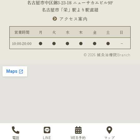
名古屋市中区錦3-23-18 ニューサカエビル9F
名古屋市「栄」駅より駅直結
アクセス案内
営業時間
月
火
水
木
金
土
日
10:00-20:00
●
●
●
●
●
●
−
© 2026 鍼灸治療院Branch
電話
LINE
WEB予約
マップ